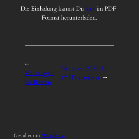
Die Einladung kannst Du
hier
im PDF-
Format herunterladen.
←
Nächster:
2023-11-
Vorheriger:
17 | Dartarios π
→
Sir Bowen
Gestaltet mit
Word
Press