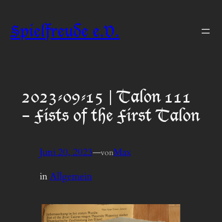
Zum
Inhalt
Spielfreude e.V.
springen
2023-09-15 | Talon 111
– Fists of the First Talon
Juni 20, 2023
—
Max
von
in
Allgemein