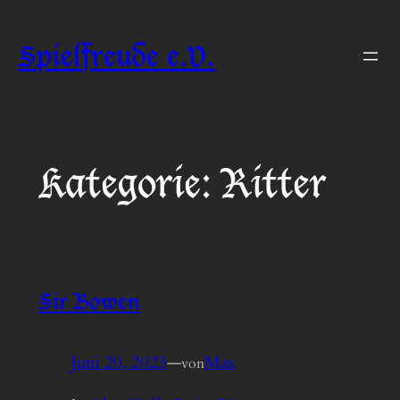
Zum
Inhalt
Spielfreude e.V.
springen
Kategorie:
Ritter
Sir Bowen
Juni 20, 2023
—
Max
von