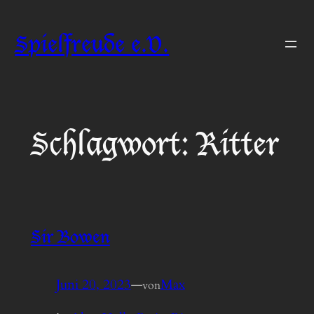
Zum
Inhalt
Spielfreude e.V.
springen
Schlagwort:
Ritter
Sir Bowen
Juni 20, 2023
—
Max
von