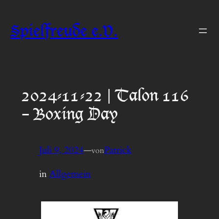
Zum
Inhalt
Spielfreude e.V.
springen
2024-11-22 | Talon 116
– Boxing Day
Juli 9, 2024
—
Patrick
von
in
Allgemein