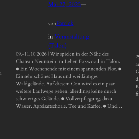
Mai 27, 2025
—
Patrick
von
in
Veranstaltung
(Talon)
09.-11.10.2026 | Wir spielen in der Nähe des
2
Chateau Neunstein im Lehen Foxwood in Talon.
a
● Ein Wochenende mit einem spannenden Plot. ●
G
n
Ein sehr schönes Haus und weitläufiges
d
Waldgelände. Auf diesem Con wird es ein paar
K
weitere Laufwege geben, allerdings keine durch
f
schwieriges Gelände. ● Vollverpflegung, dazu
Wasser, Apfelsaftschorle, Tee und Kaffee. ● Und…