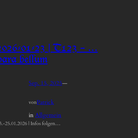
2026-01-23 | T123 – …
para bellum
Sep. 15, 2025
—
Patrick
von
in
Allgemein
3.-25.01.2026 | Infos folgen…