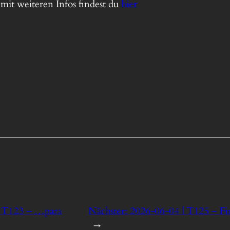
it weiteren Infos findest du
hier
| T123 – …para
Nächster:
2026-06-04 | T125 – Fi
→