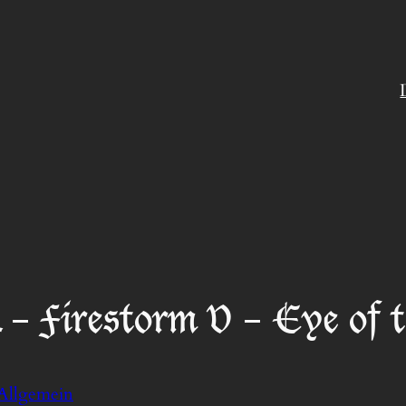
 – Firestorm V – Eye of 
Allgemein