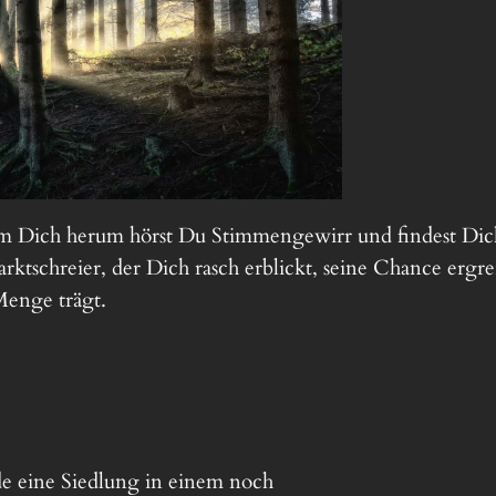
Um Dich herum hörst Du Stimmengewirr und findest Dic
rktschreier, der Dich rasch erblickt, seine Chance ergrei
Menge trägt.
de eine Siedlung in einem noch